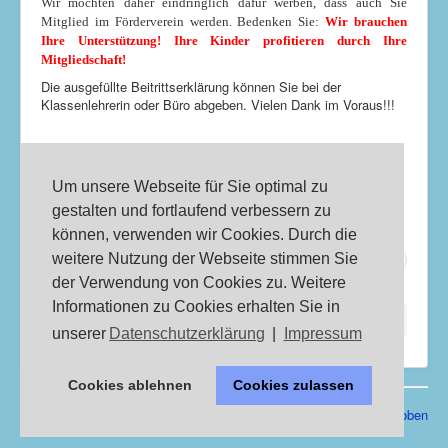
Wir möchten daher eindringlich dafür werben, dass auch Sie
Mitglied im Förderverein werden. Bedenken Sie:
Wir brauchen
Ihre Unterstützung! Ihre Kinder profitieren durch Ihre
Mitgliedschaft!
Die ausgefüllte Beitrittserklärung können Sie bei der
Klassenlehrerin oder Büro abgeben. Vielen Dank im Voraus!!!
Beitrittserklärung
Um unsere Webseite für Sie optimal zu
Aktivitäten des Fördervereins
gestalten und fortlaufend verbessern zu
können, verwenden wir Cookies. Durch die
Zurück
Weiter
weitere Nutzung der Webseite stimmen Sie
der Verwendung von Cookies zu. Weitere
Informationen zu Cookies erhalten Sie in
Aktuelle Seite:
Startseite
Förderverein
unserer
Datenschutzerklärung
|
Impressum
Cookies ablehnen
Cookies zulassen
© 2026 Uhland-Grundschule Dortmund
Nach oben