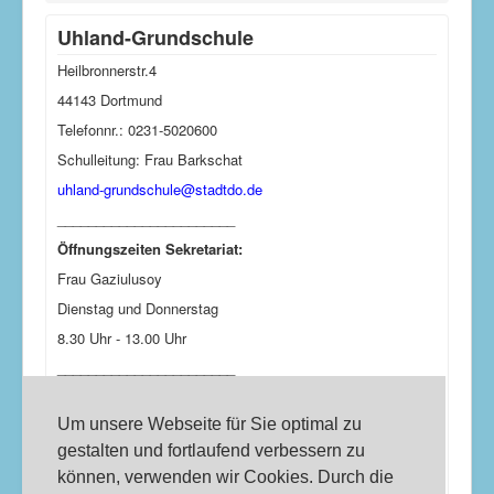
Uhland-Grundschule
Heilbronnerstr.4
44143 Dortmund
Telefonnr.: 0231-5020600
Schulleitung: Frau Barkschat
uhland-grundschule@stadtdo.de
_______________________
Öffnungszeiten Sekretariat:
Frau Gaziulusoy
Dienstag und Donnerstag
8.30 Uhr - 13.00 Uhr
_______________________
Offener Ganztag (OGS)
Um unsere Webseite für Sie optimal zu
Telefonnr.: 0231-5020606
gestalten und fortlaufend verbessern zu
Ansprechpartner: Frau Svenja Rautert, Leitung
können, verwenden wir Cookies. Durch die
svenja.rautert@uhland-grundschule-edu.de