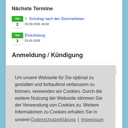
Nächste Termine
1. Schultag nach den Sommerferien
Sep
2
02.09.2026
08:00
Einschulung
Sep
3
03.09.2026
Anmeldung / Kündigung
Anmeldung
: Parallel zur Schulanmeldung über die
Schule
Um unsere Webseite für Sie optimal zu
Kündigung
: Schriftlich zum 31. Mai
gestalten und fortlaufend verbessern zu
können, verwenden wir Cookies. Durch die
Zurück
Weiter
weitere Nutzung der Webseite stimmen Sie
der Verwendung von Cookies zu. Weitere
Aktuelle Seite:
Startseite
OGS
Informationen zu Cookies erhalten Sie in
Anmeldung / Kündigung
unserer
Datenschutzerklärung
|
Impressum